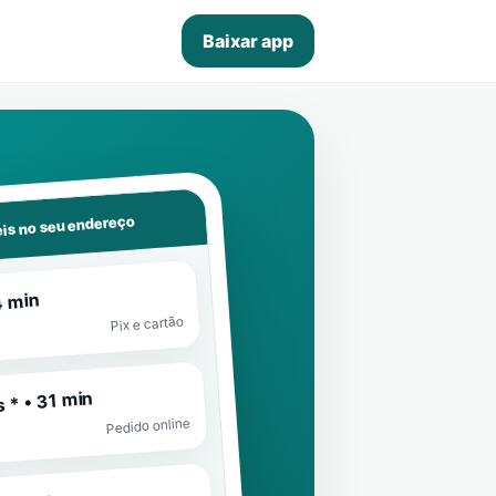
Baixar app
is no seu endereço
4 min
Pix e cartão
 * • 31 min
Pedido online