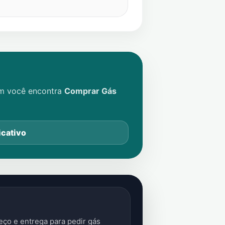
im você encontra
Comprar Gás
icativo
ço e entrega para pedir gás