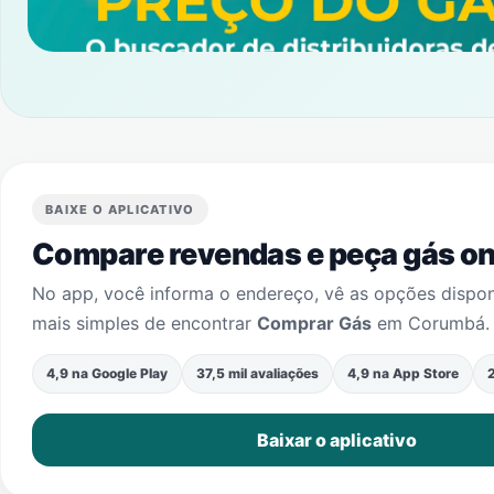
BAIXE O APLICATIVO
Compare revendas e peça gás onl
No app, você informa o endereço, vê as opções dispo
mais simples de encontrar
Comprar Gás
em
Corumbá
.
4,9 na Google Play
37,5 mil avaliações
4,9 na App Store
2
Baixar o aplicativo