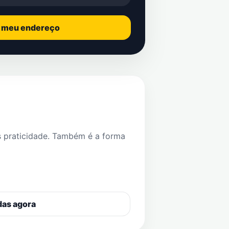
o meu endereço
s praticidade. Também é a forma
das agora