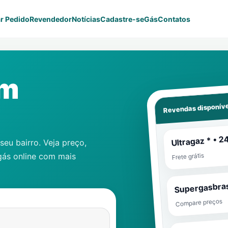
r Pedido
Revendedor
Notícias
Cadastre-se
Gás
Contatos
em
Revendas disponíve
Ultragaz * • 2
eu bairro. Veja preço,
gás online com mais
Frete grátis
Supergasbras
Compare preços