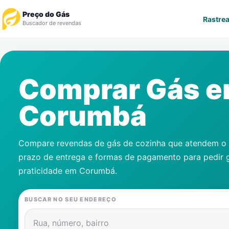
Preço do Gás
Rastrea
Buscador de revendas
Rastrear Pedido
Comprar Gás 
Revendedor
Corumbá
Notícias
Cadastre-se
Compare revendas de gás de cozinha que atendem o s
prazo de entrega e formas de pagamento para pedir 
Gás
praticidade em
Corumbá
.
Contatos
BUSCAR NO SEU ENDEREÇO
Rua, número, bairro