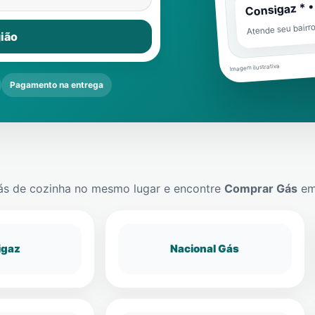
Consigaz * •
Atende seu bairr
ião
Imagem ilustrativa
Pagamento na entrega
ás de cozinha no mesmo lugar e encontre
Comprar Gás
e
igaz
Nacional Gás