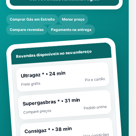
Comprar Gás em Estreito
Menor preço
Compare revendas
Pagamento na entrega
Revendas disponíveis no seu endereço
Ultragaz * • 24 min
Pix e cartão
Frete grátis
Supergasbras * • 31 min
Pedido online
Compare preços
Consigaz * • 38 min
Veja condições