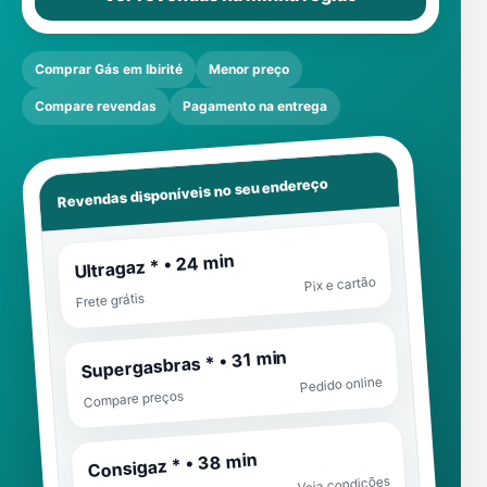
Comprar Gás em Ibirité
Menor preço
Compare revendas
Pagamento na entrega
Revendas disponíveis no seu endereço
Ultragaz * • 24 min
Pix e cartão
Frete grátis
Supergasbras * • 31 min
Pedido online
Compare preços
Consigaz * • 38 min
Veja condições