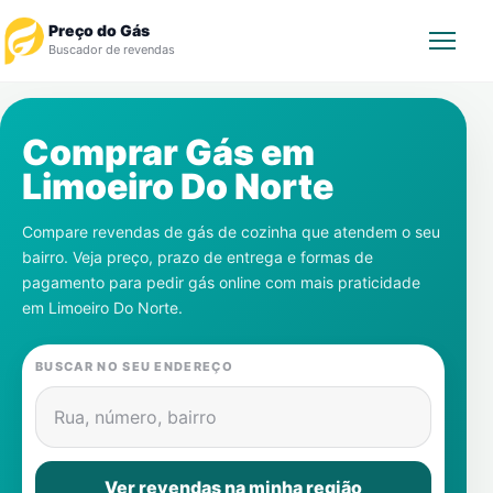
Preço do Gás
Buscador de revendas
Rastrear Pedido
Comprar Gás em
Limoeiro Do Norte
Revendedor
Compare revendas de gás de cozinha que atendem o seu
Notícias
bairro. Veja preço, prazo de entrega e formas de
pagamento para pedir gás online com mais praticidade
Cadastre-se
em
Limoeiro Do Norte
.
Gás
BUSCAR NO SEU ENDEREÇO
Contatos
Rua, número, bairro
Ver revendas na minha região