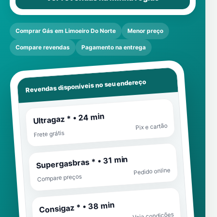
Comprar Gás em Limoeiro Do Norte
Menor preço
Compare revendas
Pagamento na entrega
Revendas disponíveis no seu endereço
Ultragaz * • 24 min
Pix e cartão
Frete grátis
Supergasbras * • 31 min
Pedido online
Compare preços
Consigaz * • 38 min
Veja condições