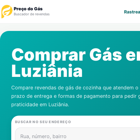
Preço do Gás
Rastrea
Buscador de revendas
Rastrear Pedido
Comprar Gás 
Revendedor
Luziânia
Notícias
Cadastre-se
Compare revendas de gás de cozinha que atendem o s
prazo de entrega e formas de pagamento para pedir 
Gás
praticidade em
Luziânia
.
Contatos
BUSCAR NO SEU ENDEREÇO
Rua, número, bairro