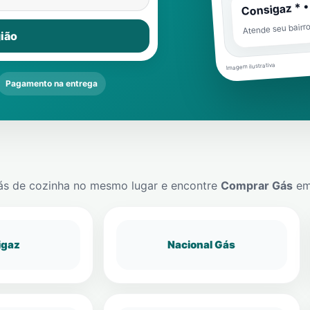
Consigaz * •
Atende seu bairr
ião
Imagem ilustrativa
Pagamento na entrega
ás de cozinha no mesmo lugar e encontre
Comprar Gás
e
igaz
Nacional Gás