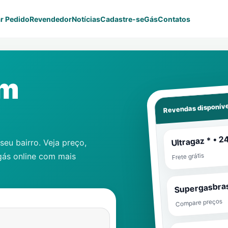
r Pedido
Revendedor
Notícias
Cadastre-se
Gás
Contatos
em
Revendas disponíve
Ultragaz * • 2
eu bairro. Veja preço,
gás online com mais
Frete grátis
Supergasbras
Compare preços