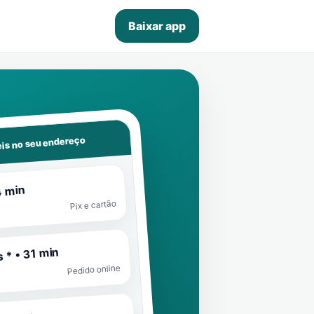
Baixar app
is no seu endereço
4 min
Pix e cartão
 * • 31 min
Pedido online