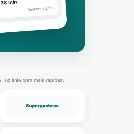
 38 min
Veja condições
o
m
Luziânia
com mais rapidez.
Supergasbras