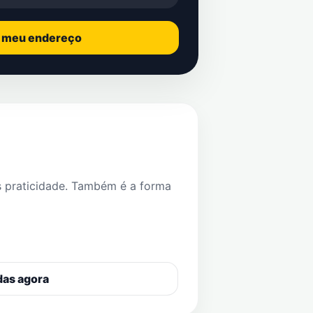
o meu endereço
s praticidade. Também é a forma
das agora