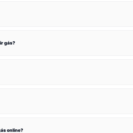
ir gás?
ás online?