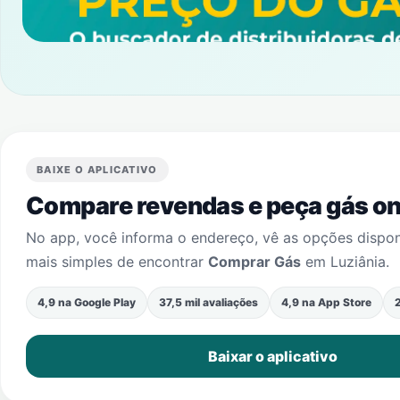
BAIXE O APLICATIVO
Compare revendas e peça gás onl
No app, você informa o endereço, vê as opções dispo
mais simples de encontrar
Comprar Gás
em
Luziânia
.
4,9 na Google Play
37,5 mil avaliações
4,9 na App Store
2
Baixar o aplicativo