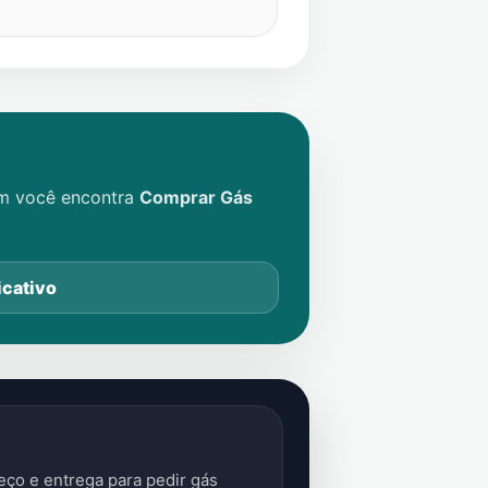
im você encontra
Comprar Gás
icativo
ço e entrega para pedir gás