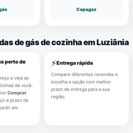
gás
Copagaz
das de gás de cozinha em Luziânia
⚡
s perto de
Entrega rápida
Compare diferentes revendas e
eço e veja as
escolha a opção com melhor
óximas de você.
prazo de entrega para a sua
 por
Comprar
região.
ço e prazo de
 pedir em