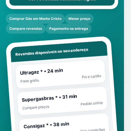
Comprar Gás em Monte Cristo
Menor preço
Compare revendas
Pagamento na entrega
Revendas disponíveis no seu endereço
Ultragaz * • 24 min
Pix e cartão
Frete grátis
Supergasbras * • 31 min
Pedido online
Compare preços
Consigaz * • 38 min
Veja condições