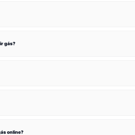
ir gás?
ás online?