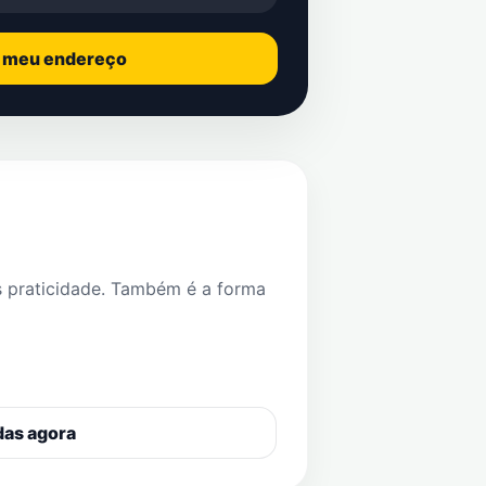
o meu endereço
s praticidade. Também é a forma
das agora