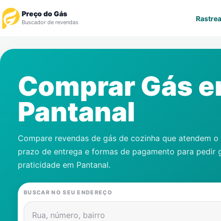
Preço do Gás
Rastrea
Buscador de revendas
Rastrear Pedido
Comprar Gás 
Revendedor
Pantanal
Notícias
Cadastre-se
Compare revendas de gás de cozinha que atendem o s
prazo de entrega e formas de pagamento para pedir 
Gás
praticidade em
Pantanal
.
Contatos
BUSCAR NO SEU ENDEREÇO
Rua, número, bairro