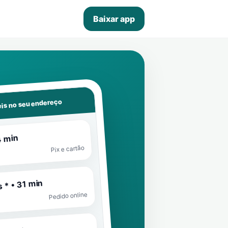
Baixar app
is no seu endereço
4 min
Pix e cartão
 * • 31 min
Pedido online