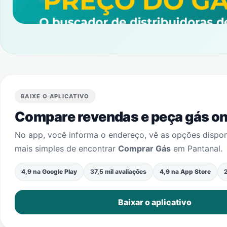
BAIXE O APLICATIVO
Compare revendas e peça gás onl
No app, você informa o endereço, vê as opções dispo
mais simples de encontrar
Comprar Gás
em
Pantanal
.
4,9 na Google Play
37,5 mil avaliações
4,9 na App Store
2
Baixar o aplicativo