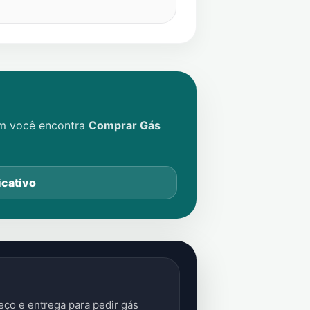
im você encontra
Comprar Gás
icativo
ço e entrega para pedir gás