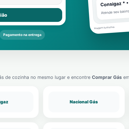
Consigaz * •
Atende seu bairr
ião
Imagem ilustrativa
Pagamento na entrega
ás de cozinha no mesmo lugar e encontre
Comprar Gás
e
igaz
Nacional Gás