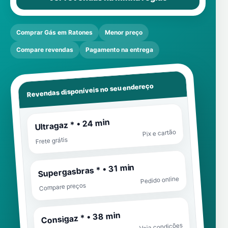
Comprar Gás em Ratones
Menor preço
Compare revendas
Pagamento na entrega
Revendas disponíveis no seu endereço
Ultragaz * • 24 min
Pix e cartão
Frete grátis
Supergasbras * • 31 min
Pedido online
Compare preços
Consigaz * • 38 min
Veja condições