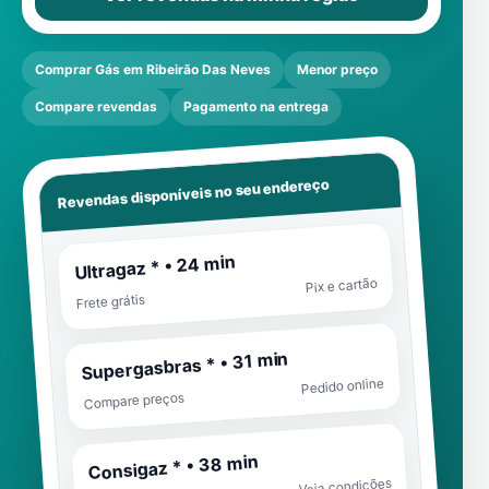
Comprar Gás em Ribeirão Das Neves
Menor preço
Compare revendas
Pagamento na entrega
Revendas disponíveis no seu endereço
Ultragaz * • 24 min
Pix e cartão
Frete grátis
Supergasbras * • 31 min
Pedido online
Compare preços
Consigaz * • 38 min
Veja condições