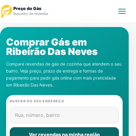
Preço do Gás
Buscador de revendas
Rastrear Pedido
Comprar Gás em
Ribeirão Das Neves
Revendedor
Compare revendas de gás de cozinha que atendem o seu
Notícias
bairro. Veja preço, prazo de entrega e formas de
pagamento para pedir gás online com mais praticidade
Cadastre-se
em
Ribeirão Das Neves
.
Gás
BUSCAR NO SEU ENDEREÇO
Contatos
Rua, número, bairro
Ver revendas na minha região