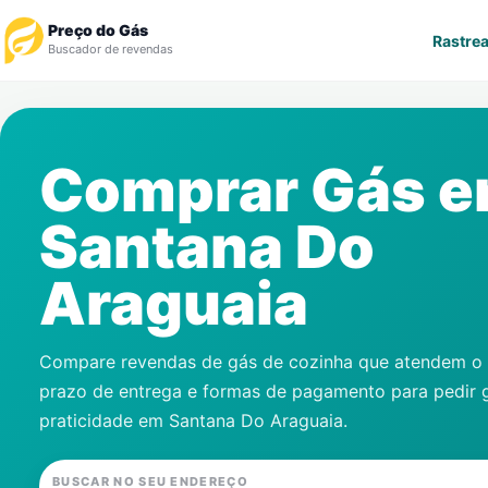
Preço do Gás
Rastrea
Buscador de revendas
Rastrear Pedido
Comprar Gás 
Revendedor
Santana Do
Notícias
Araguaia
Cadastre-se
Gás
Compare revendas de gás de cozinha que atendem o s
prazo de entrega e formas de pagamento para pedir 
Contatos
praticidade em
Santana Do Araguaia
.
BUSCAR NO SEU ENDEREÇO