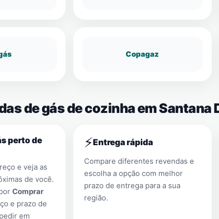
gás
Copagaz
ndas de gás de cozinha em Santana 
⚡
s perto de
Entrega rápida
Compare diferentes revendas e
eço e veja as
escolha a opção com melhor
óximas de você.
prazo de entrega para a sua
 por
Comprar
região.
ço e prazo de
 pedir em