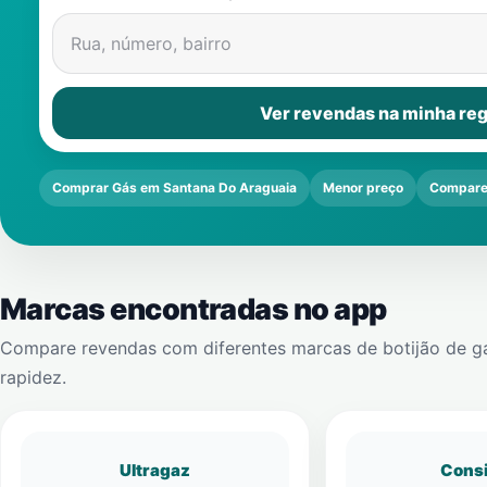
Rua, número, bairro
Ver revendas na minha reg
Comprar Gás em Santana Do Araguaia
Menor preço
Compare
Marcas encontradas no app
Compare revendas com diferentes marcas de botijão de g
rapidez.
Ultragaz
Cons