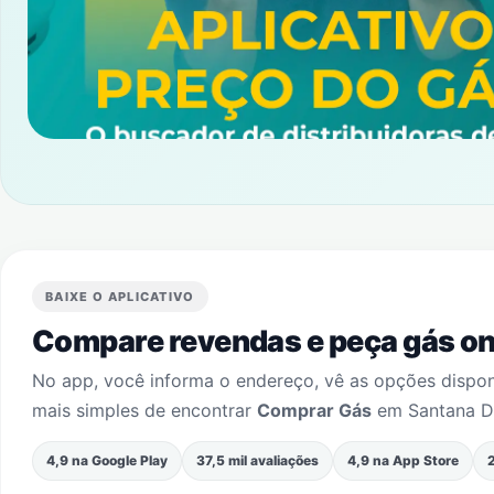
BAIXE O APLICATIVO
Compare revendas e peça gás onl
No app, você informa o endereço, vê as opções dispo
mais simples de encontrar
Comprar Gás
em
Santana D
4,9 na Google Play
37,5 mil avaliações
4,9 na App Store
2