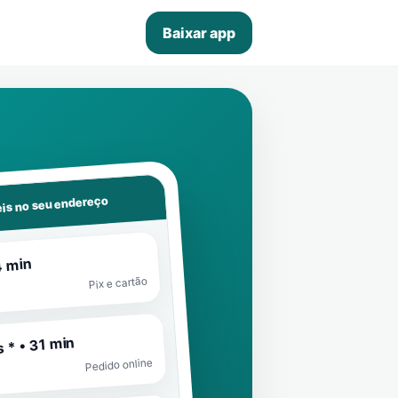
Baixar app
is no seu endereço
4 min
Pix e cartão
 * • 31 min
Pedido online