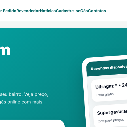
r Pedido
Revendedor
Notícias
Cadastre-se
Gás
Contatos
em
Revendas disponíve
Ultragaz * • 2
eu bairro. Veja preço,
Frete grátis
gás online com mais
Supergasbras
Compare preços