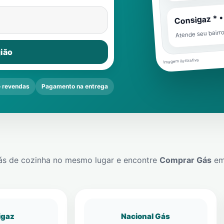
Consigaz * •
Atende seu bairr
ião
Imagem ilustrativa
 revendas
Pagamento na entrega
ás de cozinha no mesmo lugar e encontre
Comprar Gás
e
igaz
Nacional Gás