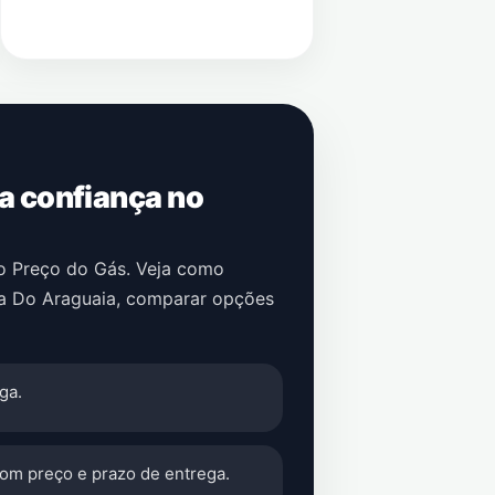
 a confiança no
no Preço do Gás. Veja como
a Do Araguaia
, comparar opções
ga.
com preço e prazo de entrega.