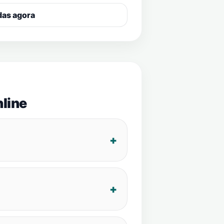
das agora
line