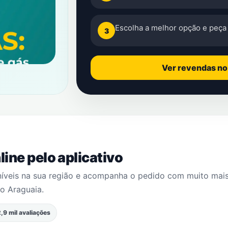
Escolha a melhor opção e peça 
3
Ver revendas n
ine pelo aplicativo
níveis na sua região e acompanha o pedido com muito mai
o Araguaia
.
,9 mil avaliações