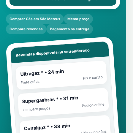
Comprar Gás em São Mateus
Menor preço
Compare revendas
Pagamento na entrega
Revendas disponíveis no seu endereço
Ultragaz * • 24 min
Pix e cartão
Frete grátis
Supergasbras * • 31 min
Pedido online
Compare preços
Consigaz * • 38 min
Veja condições