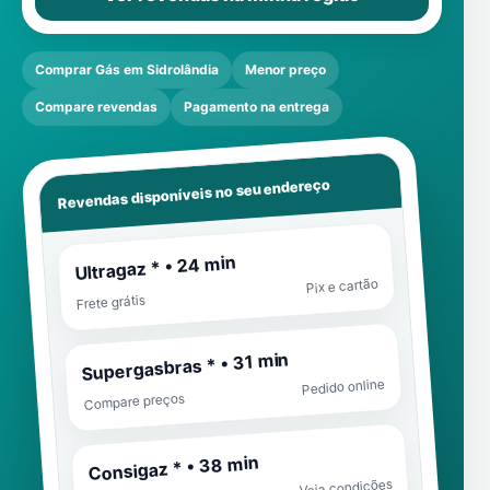
Comprar Gás em Sidrolândia
Menor preço
Compare revendas
Pagamento na entrega
Revendas disponíveis no seu endereço
Ultragaz * • 24 min
Pix e cartão
Frete grátis
Supergasbras * • 31 min
Pedido online
Compare preços
Consigaz * • 38 min
Veja condições