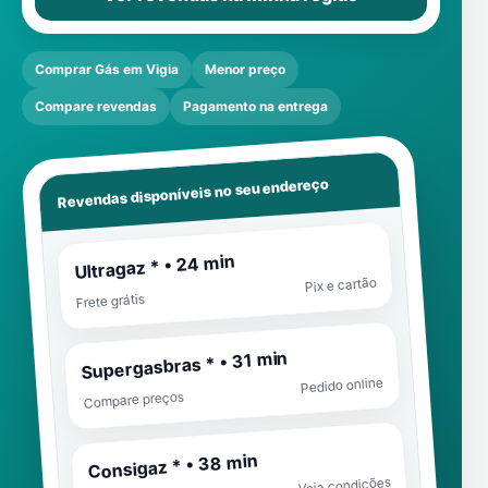
Comprar Gás em Vigia
Menor preço
Compare revendas
Pagamento na entrega
Revendas disponíveis no seu endereço
Ultragaz * • 24 min
Pix e cartão
Frete grátis
Supergasbras * • 31 min
Pedido online
Compare preços
Consigaz * • 38 min
Veja condições