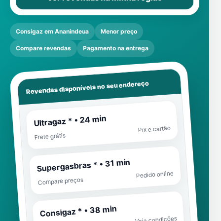
Consigaz em Ananindeua
Menor preço
Compare revendas
Pagamento na entrega
Revendas disponíveis no seu endereço
Ultragaz * • 24 min
Pix e cartão
Frete grátis
Supergasbras * • 31 min
Pedido online
Compare preços
Consigaz * • 38 min
Veja condições