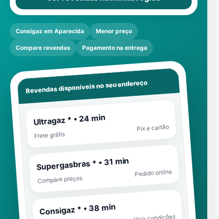
Consigaz em Aparecida
Menor preço
Compare revendas
Pagamento na entrega
Revendas disponíveis no seu endereço
Ultragaz * • 24 min
Pix e cartão
Frete grátis
Supergasbras * • 31 min
Pedido online
Compare preços
Consigaz * • 38 min
Veja condições