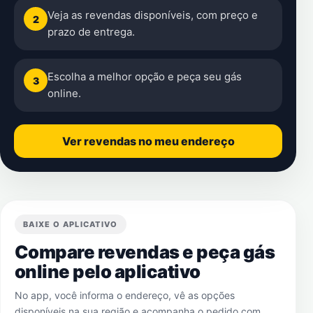
Veja as revendas disponíveis, com preço e
2
prazo de entrega.
Escolha a melhor opção e peça seu gás
3
online.
Ver revendas no meu endereço
BAIXE O APLICATIVO
Compare revendas e peça gás
online pelo aplicativo
No app, você informa o endereço, vê as opções
disponíveis na sua região e acompanha o pedido com