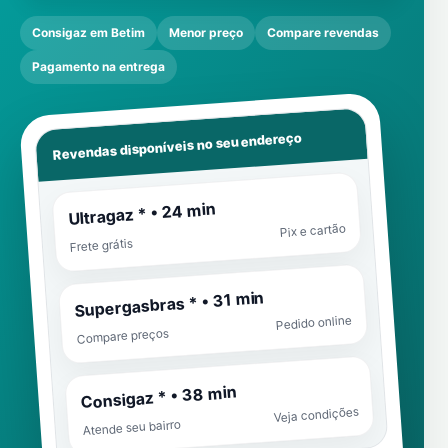
Consigaz em Betim
Menor preço
Compare revendas
Pagamento na entrega
Revendas disponíveis no seu endereço
Ultragaz * • 24 min
Pix e cartão
Frete grátis
Supergasbras * • 31 min
Pedido online
Compare preços
Consigaz * • 38 min
Veja condições
Atende seu bairro