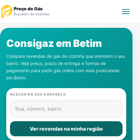
Preço do Gás
Buscador de revendas
Rastrear Pedido
Consigaz em
Betim
Revendedor
Compare revendas de gás de cozinha que atendem o seu
bairro. Veja preço, prazo de entrega e formas de
Notícias
pagamento para pedir gás online com mais praticidade
em
Betim
.
Cadastre-se
BUSCAR NO SEU ENDEREÇO
Gás
Rua, número, bairro
Contatos
Ver revendas na minha região