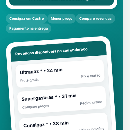
Consigaz em Castro
Menor preço
Compare revendas
Pagamento na entrega
Revendas disponíveis no seu endereço
Ultragaz * • 24 min
Pix e cartão
Frete grátis
Supergasbras * • 31 min
Pedido online
Compare preços
Consigaz * • 38 min
Veja condições