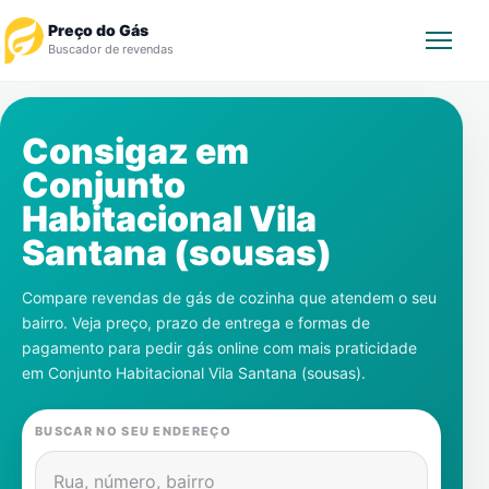
Preço do Gás
Buscador de revendas
Rastrear Pedido
Consigaz em
Conjunto
Revendedor
Habitacional Vila
Notícias
Santana (sousas)
Cadastre-se
Compare revendas de gás de cozinha que atendem o seu
bairro. Veja preço, prazo de entrega e formas de
Gás
pagamento para pedir gás online com mais praticidade
em
Conjunto Habitacional Vila Santana (sousas)
.
Contatos
BUSCAR NO SEU ENDEREÇO
Rua, número, bairro