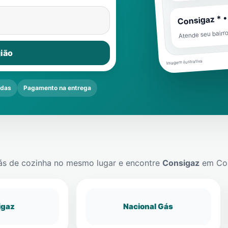
Consigaz * •
Atende seu bairr
ião
Imagem ilustrativa
ndas
Pagamento na entrega
ás de cozinha no mesmo lugar e encontre
Consigaz
em
Co
igaz
Nacional Gás