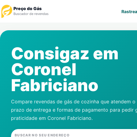
Preço do Gás
Rastrea
Buscador de revendas
Rastrear Pedido
Consigaz em
Revendedor
Coronel
Notícias
Fabriciano
Cadastre-se
Gás
Compare revendas de gás de cozinha que atendem o s
prazo de entrega e formas de pagamento para pedir 
Contatos
praticidade em
Coronel Fabriciano
.
BUSCAR NO SEU ENDEREÇO