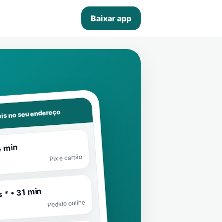
Baixar app
is no seu endereço
4 min
Pix e cartão
 * • 31 min
Pedido online