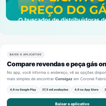
BAIXE O APLICATIVO
Compare revendas e peça gás onl
No app, você informa o endereço, vê as opções dispo
mais simples de encontrar
Consigaz
em
Coronel Fabri
4,9 na Google Play
37,5 mil avaliações
4,9 na App Store
2
Baixar o aplicativo