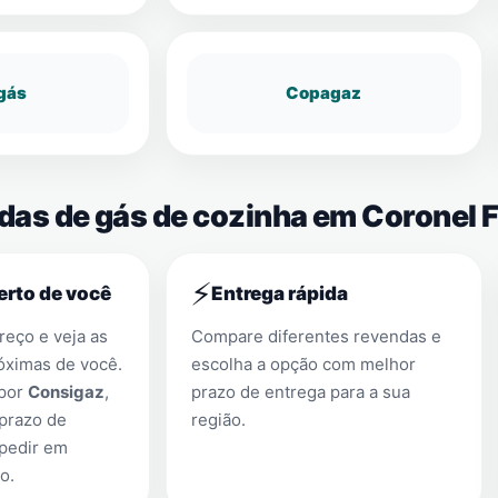
gás
Copagaz
ndas de gás de cozinha em Coronel 
⚡
erto de você
Entrega rápida
eço e veja as
Compare diferentes revendas e
óximas de você.
escolha a opção com melhor
 por
Consigaz
,
prazo de entrega para a sua
prazo de
região.
 pedir em
no
.