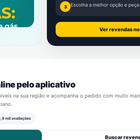
Escolha a melhor opção e peça 
3
Ver revendas n
ine pelo aplicativo
níveis na sua região e acompanha o pedido com muito mai
ciano
.
,9 mil avaliações
Buscar reven