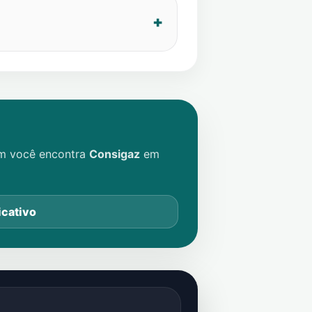
im você encontra
Consigaz
em
icativo