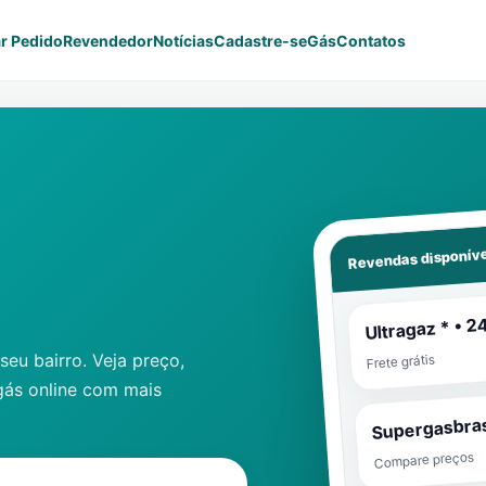
r Pedido
Revendedor
Notícias
Cadastre-se
Gás
Contatos
Revendas disponíve
Ultragaz * • 2
eu bairro. Veja preço,
Frete grátis
gás online com mais
Supergasbras
Compare preços