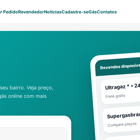
r Pedido
Revendedor
Notícias
Cadastre-se
Gás
Contatos
Revendas disponíve
Ultragaz * • 2
eu bairro. Veja preço,
gás online com mais
Frete grátis
Supergasbras
Compare preços