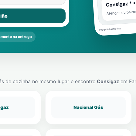
Consigaz * •
Atende seu bairr
ião
Imagem ilustrativa
mento na entrega
ás de cozinha no mesmo lugar e encontre
Consigaz
em
Fa
igaz
Nacional Gás