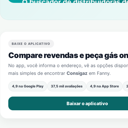
BAIXE O APLICATIVO
Compare revendas e peça gás onl
No app, você informa o endereço, vê as opções dispo
mais simples de encontrar
Consigaz
em
Fanny
.
4,9 na Google Play
37,5 mil avaliações
4,9 na App Store
2
Baixar o aplicativo