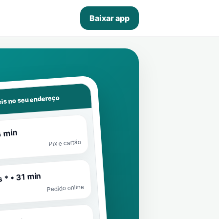
Baixar app
is no seu endereço
4 min
Pix e cartão
 * • 31 min
Pedido online