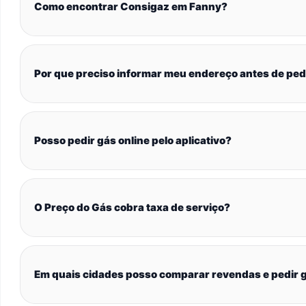
Como encontrar Consigaz em Fanny?
Por que preciso informar meu endereço antes de ped
Posso pedir gás online pelo aplicativo?
O Preço do Gás cobra taxa de serviço?
Em quais cidades posso comparar revendas e pedir g