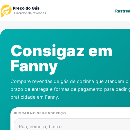
Preço do Gás
Rastrea
Buscador de revendas
Rastrear Pedido
Consigaz em
Revendedor
Fanny
Notícias
Cadastre-se
Compare revendas de gás de cozinha que atendem o s
prazo de entrega e formas de pagamento para pedir 
Gás
praticidade em
Fanny
.
Contatos
BUSCAR NO SEU ENDEREÇO
Rua, número, bairro