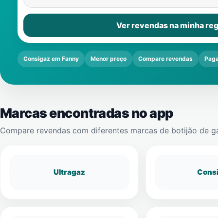
Ver revendas na minha reg
Consigaz em Fanny
Menor preço
Compare revendas
Paga
Marcas encontradas no app
Compare revendas com diferentes marcas de botijão de g
Ultragaz
Cons