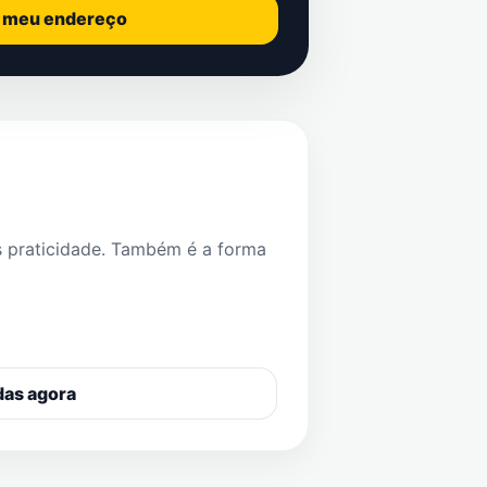
o meu endereço
s praticidade. Também é a forma
das agora