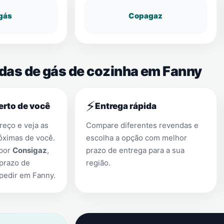
gás
Copagaz
ndas de gás de cozinha em Fanny
⚡
erto de você
Entrega rápida
eço e veja as
Compare diferentes revendas e
óximas de você.
escolha a opção com melhor
 por
Consigaz
,
prazo de entrega para a sua
prazo de
região.
 pedir em
Fanny
.