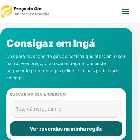
Preço do Gás
Buscador de revendas
Rastrear Pedido
Consigaz em
Ingá
Revendedor
Compare revendas de gás de cozinha que atendem o seu
bairro. Veja preço, prazo de entrega e formas de
Notícias
pagamento para pedir gás online com mais praticidade
em
Ingá
.
Cadastre-se
BUSCAR NO SEU ENDEREÇO
Gás
Rua, número, bairro
Contatos
Ver revendas na minha região