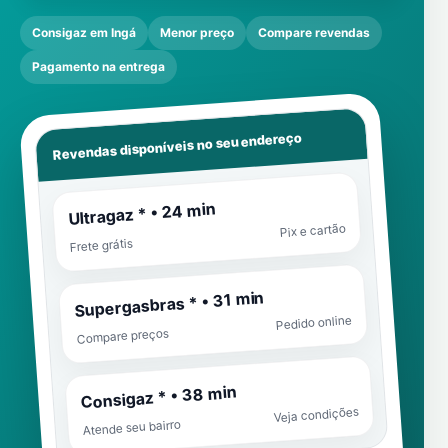
Consigaz em Ingá
Menor preço
Compare revendas
Pagamento na entrega
Revendas disponíveis no seu endereço
Ultragaz * • 24 min
Pix e cartão
Frete grátis
Supergasbras * • 31 min
Pedido online
Compare preços
Consigaz * • 38 min
Veja condições
Atende seu bairro