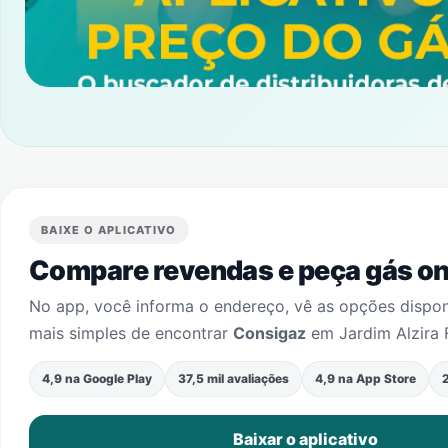
BAIXE O APLICATIVO
Compare revendas e peça gás onl
No app, você informa o endereço, vê as opções dispo
mais simples de encontrar
Consigaz
em
Jardim Alzira
4,9 na Google Play
37,5 mil avaliações
4,9 na App Store
2
Baixar o aplicativo