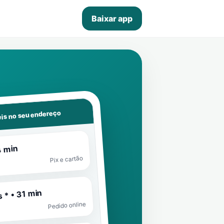
Baixar app
is no seu endereço
4 min
Pix e cartão
 * • 31 min
Pedido online