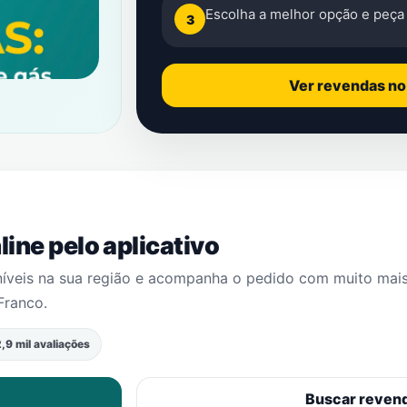
Escolha a melhor opção e peça 
3
Ver revendas n
ine pelo aplicativo
níveis na sua região e acompanha o pedido com muito mai
 Franco
.
,9 mil avaliações
Buscar reven