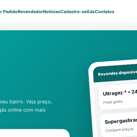
r Pedido
Revendedor
Notícias
Cadastre-se
Gás
Contatos
Revendas disponíve
Ultragaz * • 2
eu bairro. Veja preço,
Frete grátis
gás online com mais
Supergasbras
Compare preços