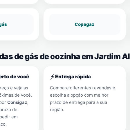
gás
Copagaz
das de gás de cozinha em Jardim Al
⚡
erto de você
Entrega rápida
eço e veja as
Compare diferentes revendas e
óximas de você.
escolha a opção com melhor
 por
Consigaz
,
prazo de entrega para a sua
prazo de
região.
 pedir em
nco
.