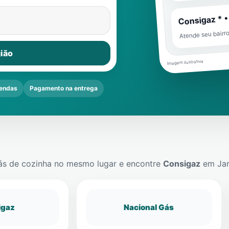
Consigaz * •
Atende seu bairr
ião
Imagem ilustrativa
endas
Pagamento na entrega
ás de cozinha no mesmo lugar e encontre
Consigaz
em
Ja
igaz
Nacional Gás