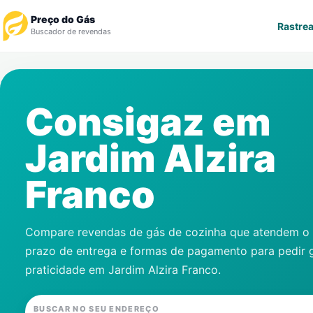
Preço do Gás
Rastrea
Buscador de revendas
Rastrear Pedido
Consigaz em
Revendedor
Jardim Alzira
Notícias
Franco
Cadastre-se
Gás
Compare revendas de gás de cozinha que atendem o s
prazo de entrega e formas de pagamento para pedir 
Contatos
praticidade em
Jardim Alzira Franco
.
BUSCAR NO SEU ENDEREÇO