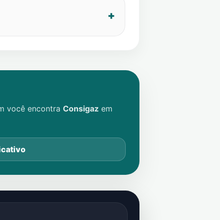
im você encontra
Consigaz
em
icativo