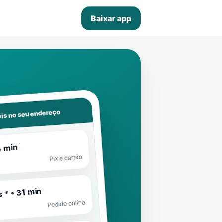
Baixar app
is no seu endereço
4 min
Pix e cartão
 * • 31 min
Pedido online