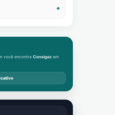
im você encontra
Consigaz
em
icativo