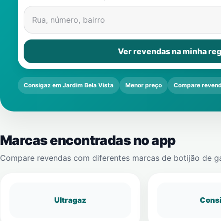
Rua, número, bairro
Ver revendas na minha reg
Consigaz em Jardim Bela Vista
Menor preço
Compare reven
Marcas encontradas no app
Compare revendas com diferentes marcas de botijão de g
Ultragaz
Cons