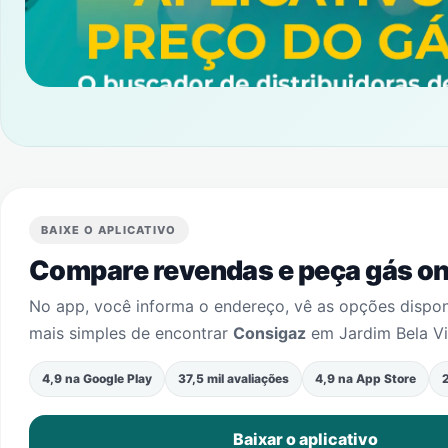
BAIXE O APLICATIVO
Compare revendas e peça gás onl
No app, você informa o endereço, vê as opções dispo
mais simples de encontrar
Consigaz
em
Jardim Bela Vi
4,9 na Google Play
37,5 mil avaliações
4,9 na App Store
2
Baixar o aplicativo