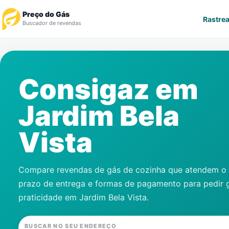
Preço do Gás
Rastrea
Buscador de revendas
Rastrear Pedido
Consigaz em
Revendedor
Jardim Bela
Notícias
Vista
Cadastre-se
Gás
Compare revendas de gás de cozinha que atendem o s
prazo de entrega e formas de pagamento para pedir 
Contatos
praticidade em
Jardim Bela Vista
.
BUSCAR NO SEU ENDEREÇO