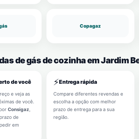
gás
Copagaz
das de gás de cozinha em Jardim Be
⚡
erto de você
Entrega rápida
eço e veja as
Compare diferentes revendas e
óximas de você.
escolha a opção com melhor
 por
Consigaz
,
prazo de entrega para a sua
prazo de
região.
 pedir em