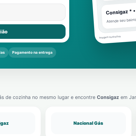
Consigaz * •
Atende seu bairr
ião
Imagem ilustrativa
das
Pagamento na entrega
ás de cozinha no mesmo lugar e encontre
Consigaz
em
Ja
igaz
Nacional Gás