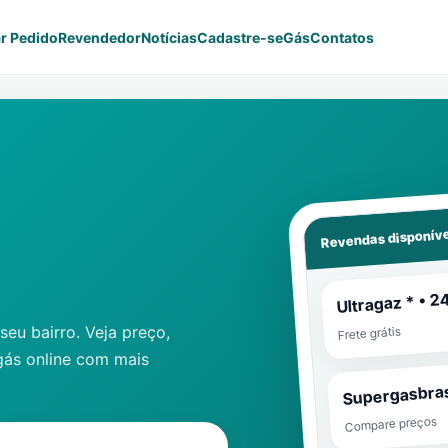
r Pedido
Revendedor
Notícias
Cadastre-se
Gás
Contatos
Revendas disponíve
Ultragaz * • 2
eu bairro. Veja preço,
Frete grátis
gás online com mais
Supergasbras
Compare preços