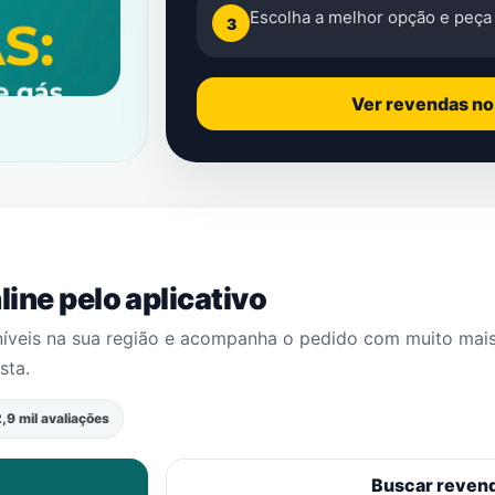
Escolha a melhor opção e peça 
3
Ver revendas n
ine pelo aplicativo
níveis na sua região e acompanha o pedido com muito mai
sta
.
,9 mil avaliações
Buscar reven