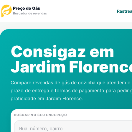
Preço do Gás
Rastrea
Buscador de revendas
Rastrear Pedido
Consigaz em
Revendedor
Jardim Florenc
Notícias
Cadastre-se
Compare revendas de gás de cozinha que atendem o s
prazo de entrega e formas de pagamento para pedir 
Gás
praticidade em
Jardim Florence
.
Contatos
BUSCAR NO SEU ENDEREÇO
Rua, número, bairro