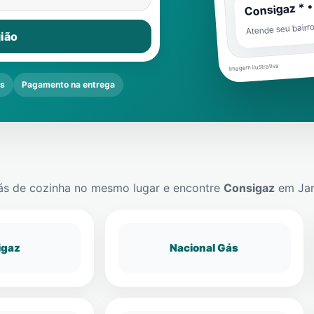
Consigaz * •
Atende seu bairr
ião
Imagem ilustrativa
s
Pagamento na entrega
ás de cozinha no mesmo lugar e encontre
Consigaz
em
Ja
igaz
Nacional Gás