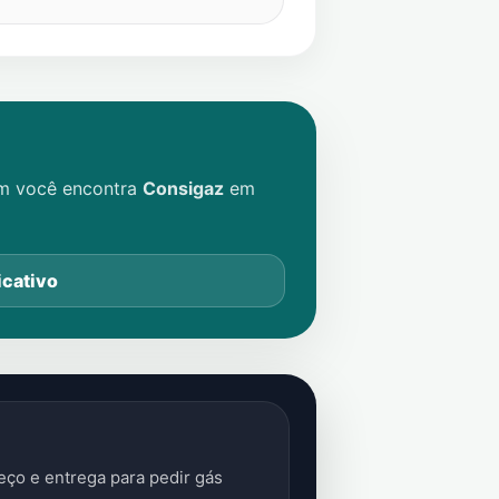
im você encontra
Consigaz
em
icativo
ço e entrega para pedir gás