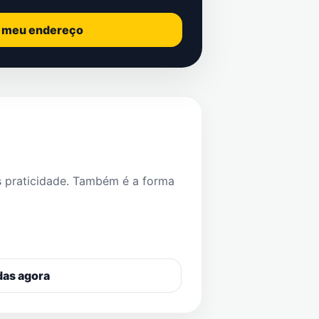
o meu endereço
s praticidade. Também é a forma
das agora