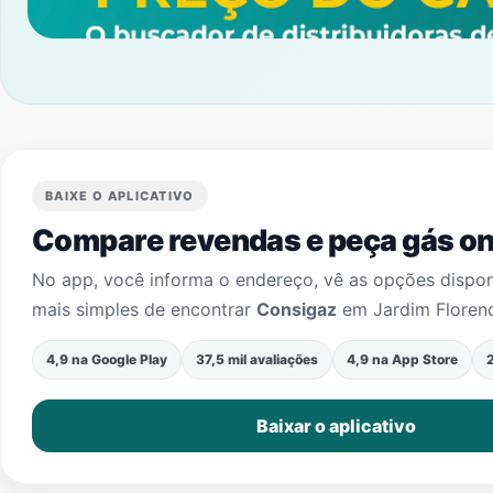
BAIXE O APLICATIVO
Compare revendas e peça gás onl
No app, você informa o endereço, vê as opções dispo
mais simples de encontrar
Consigaz
em
Jardim Floren
4,9 na Google Play
37,5 mil avaliações
4,9 na App Store
2
Baixar o aplicativo