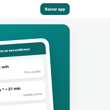
Baixar app
is no seu endereço
4 min
Pix e cartão
 * • 31 min
Pedido online