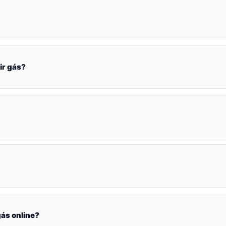
ir gás?
ás online?