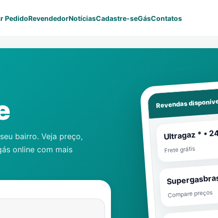
r Pedido
Revendedor
Notícias
Cadastre-se
Gás
Contatos
Revendas disponíve
e
Ultragaz * • 2
eu bairro. Veja preço,
gás online com mais
Frete grátis
Supergasbras
Compare preços