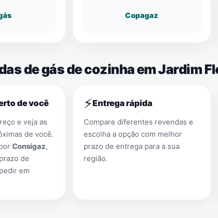
gás
Copagaz
ndas de gás de cozinha em Jardim F
⚡
erto de você
Entrega rápida
eço e veja as
Compare diferentes revendas e
óximas de você.
escolha a opção com melhor
 por
Consigaz
,
prazo de entrega para a sua
prazo de
região.
 pedir em