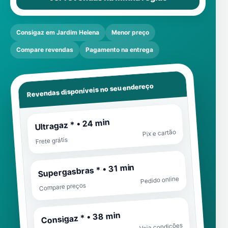
Consigaz em Jardim Helena
Menor preço
Compare revendas
Pagamento na entrega
Revendas disponíveis no seu endereço
Ultragaz * • 24 min
Pix e cartão
Frete grátis
Supergasbras * • 31 min
Pedido online
Compare preços
Consigaz * • 38 min
Veja condições