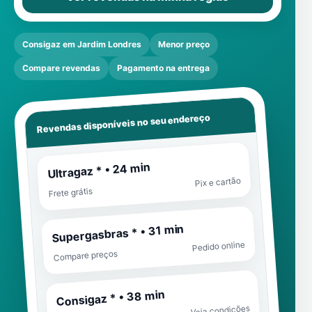
Consigaz em Jardim Londres
Menor preço
Compare revendas
Pagamento na entrega
Revendas disponíveis no seu endereço
Ultragaz * • 24 min
Pix e cartão
Frete grátis
Supergasbras * • 31 min
Pedido online
Compare preços
Consigaz * • 38 min
Veja condições