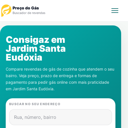
Preço do Gás
Buscador de revendas
Rastrear Pedido
Consigaz em
Jardim Santa
Revendedor
Eudóxia
Notícias
Compare revendas de gás de cozinha que atendem o seu
bairro. Veja preço, prazo de entrega e formas de
Cadastre-se
pagamento para pedir gás online com mais praticidade
em
Jardim Santa Eudóxia
.
Gás
BUSCAR NO SEU ENDEREÇO
Contatos
Rua, número, bairro