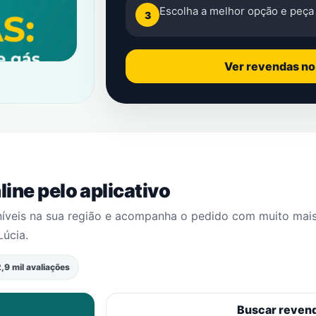
Escolha a melhor opção e peça 
3
Ver revendas n
ine pelo aplicativo
níveis na sua região e acompanha o pedido com muito mai
Lúcia
.
,9 mil avaliações
Buscar reven