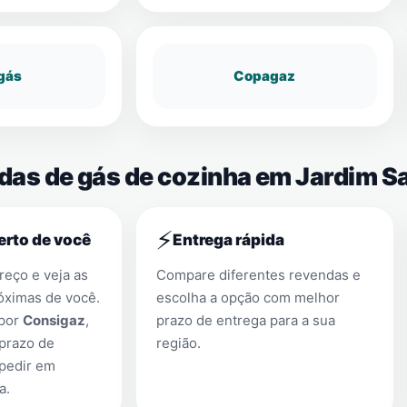
gás
Copagaz
ndas de gás de cozinha em Jardim S
⚡
erto de você
Entrega rápida
eço e veja as
Compare diferentes revendas e
óximas de você.
escolha a opção com melhor
 por
Consigaz
,
prazo de entrega para a sua
prazo de
região.
 pedir em
a
.