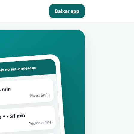
Baixar app
is no seu endereço
4 min
Pix e cartão
 * • 31 min
Pedido online