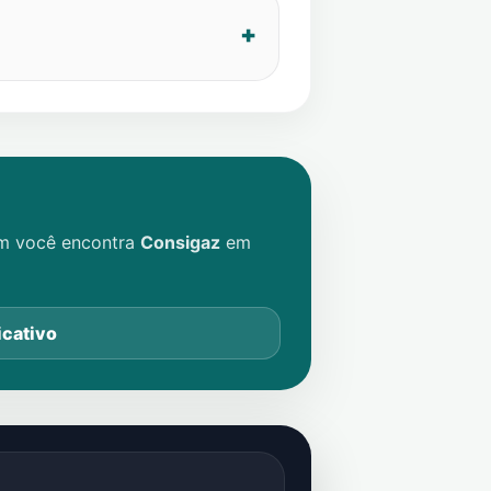
im você encontra
Consigaz
em
icativo