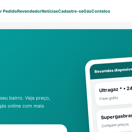
r Pedido
Revendedor
Notícias
Cadastre-se
Gás
Contatos
Revendas disponíve
Ultragaz * • 2
eu bairro. Veja preço,
Frete grátis
gás online com mais
Supergasbras
Compare preços