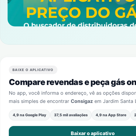
BAIXE O APLICATIVO
Compare revendas e peça gás onl
No app, você informa o endereço, vê as opções dispo
mais simples de encontrar
Consigaz
em
Jardim Santa 
4,9 na Google Play
37,5 mil avaliações
4,9 na App Store
2
Baixar o aplicativo