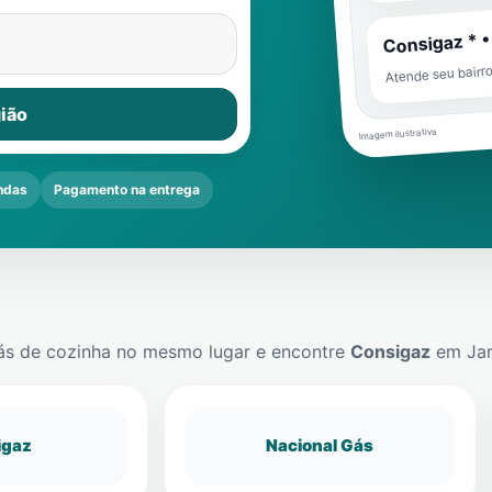
Consigaz * •
Atende seu bairr
ião
Imagem ilustrativa
ndas
Pagamento na entrega
ás de cozinha no mesmo lugar e encontre
Consigaz
em
Ja
igaz
Nacional Gás