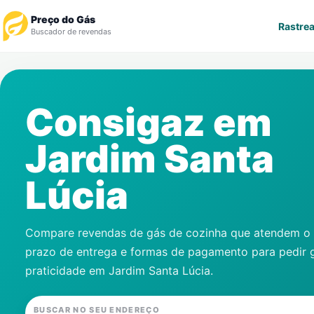
Preço do Gás
Rastrea
Buscador de revendas
Rastrear Pedido
Consigaz em
Revendedor
Jardim Santa
Notícias
Lúcia
Cadastre-se
Gás
Compare revendas de gás de cozinha que atendem o s
prazo de entrega e formas de pagamento para pedir 
Contatos
praticidade em
Jardim Santa Lúcia
.
BUSCAR NO SEU ENDEREÇO