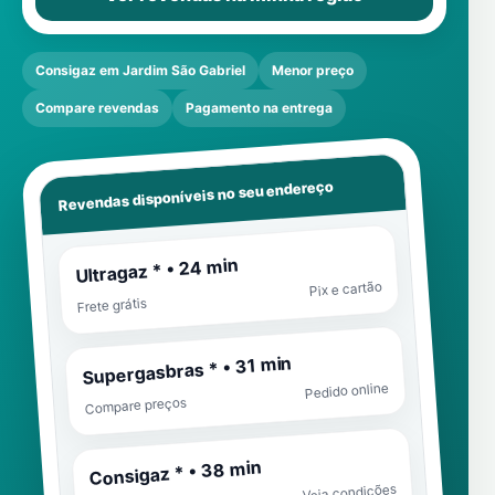
Consigaz em Jardim São Gabriel
Menor preço
Compare revendas
Pagamento na entrega
Revendas disponíveis no seu endereço
Ultragaz * • 24 min
Pix e cartão
Frete grátis
Supergasbras * • 31 min
Pedido online
Compare preços
Consigaz * • 38 min
Veja condições