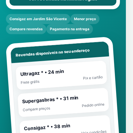
Consigaz em Jardim São Vicente
Menor preço
Compare revendas
Pagamento na entrega
Revendas disponíveis no seu endereço
Ultragaz * • 24 min
Pix e cartão
Frete grátis
Supergasbras * • 31 min
Pedido online
Compare preços
Consigaz * • 38 min
Veja condições