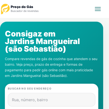
Preço do Gás
Buscador de revendas
Rastrear Pedido
Consigaz em
Jardins Mangueiral
Revendedor
(são Sebastião)
Notícias
Compare revendas de gás de cozinha que atendem o seu
bairro. Veja preço, prazo de entrega e formas de
Cadastre-se
pagamento para pedir gás online com mais praticidade
em
Jardins Mangueiral (são Sebastião)
.
Gás
BUSCAR NO SEU ENDEREÇO
Contatos
Rua, número, bairro