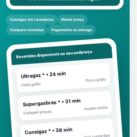
Consigaz em Laranjeiras
Menor preço
Compare revendas
Pagamento na entrega
Revendas disponíveis no seu endereço
Ultragaz * • 24 min
Pix e cartão
Frete grátis
Supergasbras * • 31 min
Pedido online
Compare preços
Consigaz * • 38 min
Veja condições