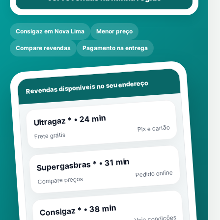
Consigaz em Nova Lima
Menor preço
Compare revendas
Pagamento na entrega
Revendas disponíveis no seu endereço
Ultragaz * • 24 min
Pix e cartão
Frete grátis
Supergasbras * • 31 min
Pedido online
Compare preços
Consigaz * • 38 min
Veja condições