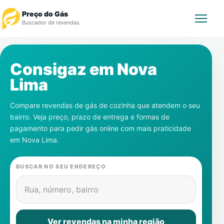
Preço do Gás
Buscador de revendas
Rastrear Pedido
Consigaz em
Nova
Lima
Revendedor
Compare revendas de gás de cozinha que atendem o seu
Notícias
bairro. Veja preço, prazo de entrega e formas de
pagamento para pedir gás online com mais praticidade
Cadastre-se
em
Nova Lima
.
Gás
BUSCAR NO SEU ENDEREÇO
Contatos
Rua, número, bairro
Ver revendas na minha região