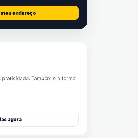
o meu endereço
s praticidade. Também é a forma
das agora