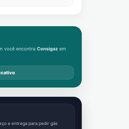
im você encontra
Consigaz
em
icativo
ço e entrega para pedir gás