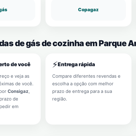
gás
Copagaz
endas de gás de cozinha em Parque
⚡
erto de você
Entrega rápida
eço e veja as
Compare diferentes revendas e
óximas de você.
escolha a opção com melhor
 por
Consigaz
,
prazo de entrega para a sua
prazo de
região.
 pedir em