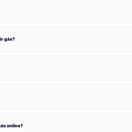
ir gás?
ás online?