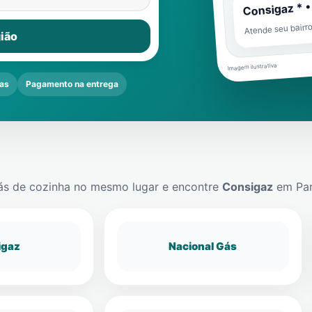
Consigaz * •
Atende seu bairr
ião
Imagem ilustrativa
as
Pagamento na entrega
ás de cozinha no mesmo lugar e encontre
Consigaz
em
Pa
igaz
Nacional Gás