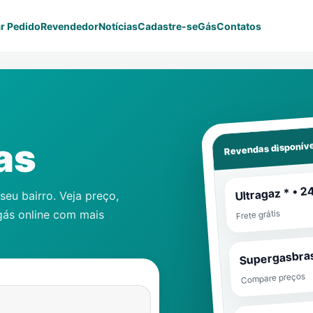
r Pedido
Revendedor
Notícias
Cadastre-se
Gás
Contatos
Revendas disponíve
as
Ultragaz * • 2
eu bairro. Veja preço,
gás online com mais
Frete grátis
Supergasbras
Compare preços