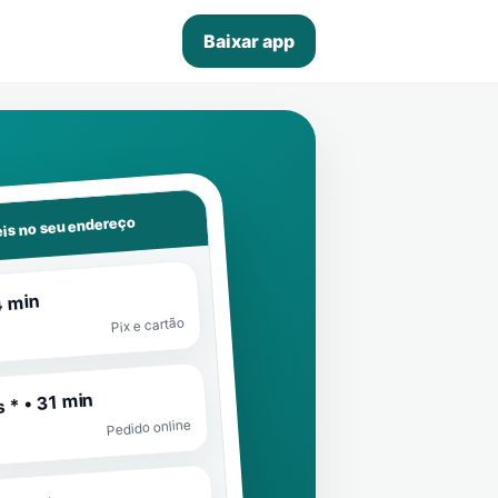
Baixar app
is no seu endereço
4 min
Pix e cartão
 * • 31 min
Pedido online