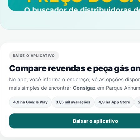
BAIXE O APLICATIVO
Compare revendas e peça gás onl
No app, você informa o endereço, vê as opções dispo
mais simples de encontrar
Consigaz
em
Parque Anhum
4,9 na Google Play
37,5 mil avaliações
4,9 na App Store
2
Baixar o aplicativo