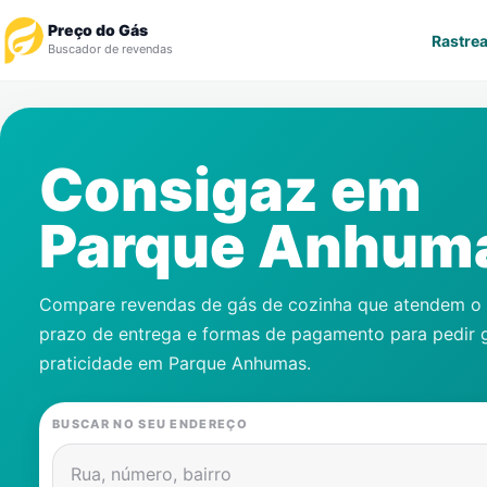
Preço do Gás
Rastrea
Buscador de revendas
Rastrear Pedido
Consigaz em
Revendedor
Parque Anhum
Notícias
Cadastre-se
Compare revendas de gás de cozinha que atendem o s
prazo de entrega e formas de pagamento para pedir 
Gás
praticidade em
Parque Anhumas
.
Contatos
BUSCAR NO SEU ENDEREÇO
Rua, número, bairro