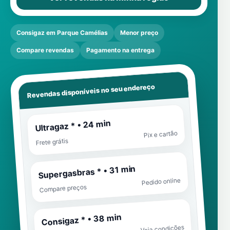
Consigaz em Parque Camélias
Menor preço
Compare revendas
Pagamento na entrega
Revendas disponíveis no seu endereço
Ultragaz * • 24 min
Pix e cartão
Frete grátis
Supergasbras * • 31 min
Pedido online
Compare preços
Consigaz * • 38 min
Veja condições