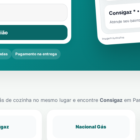
Consigaz * •
Atende seu bairr
ião
Imagem ilustrativa
ndas
Pagamento na entrega
ás de cozinha no mesmo lugar e encontre
Consigaz
em
Pa
igaz
Nacional Gás