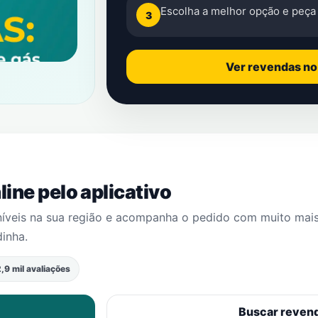
Escolha a melhor opção e peça 
3
Ver revendas n
ine pelo aplicativo
níveis na sua região e acompanha o pedido com muito mai
dinha
.
,9 mil avaliações
Buscar reven