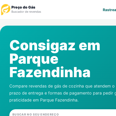
Preço do Gás
Rastrea
Buscador de revendas
Rastrear Pedido
Consigaz em
Revendedor
Parque
Notícias
Fazendinha
Cadastre-se
Gás
Compare revendas de gás de cozinha que atendem o s
prazo de entrega e formas de pagamento para pedir 
Contatos
praticidade em
Parque Fazendinha
.
BUSCAR NO SEU ENDEREÇO