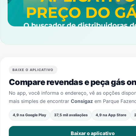
BAIXE O APLICATIVO
Compare revendas e peça gás onl
No app, você informa o endereço, vê as opções dispo
mais simples de encontrar
Consigaz
em
Parque Fazen
4,9 na Google Play
37,5 mil avaliações
4,9 na App Store
2
Baixar o aplicativo