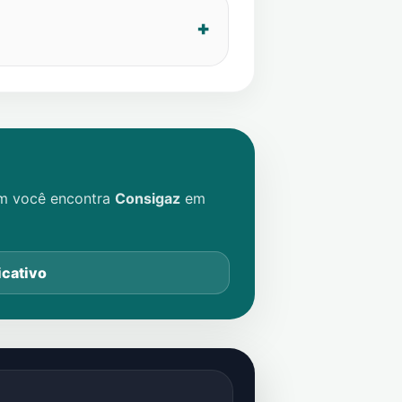
im você encontra
Consigaz
em
icativo