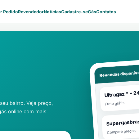
r Pedido
Revendedor
Notícias
Cadastre-se
Gás
Contatos
Revendas disponíve
Ultragaz * • 2
eu bairro. Veja preço,
Frete grátis
gás online com mais
Supergasbras
Compare preços