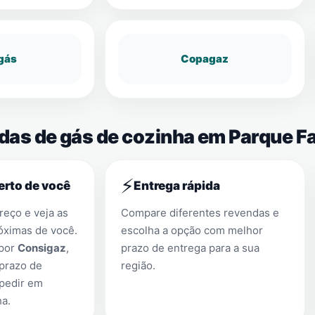
gás
Copagaz
ndas de gás de cozinha em Parque 
⚡
erto de você
Entrega rápida
eço e veja as
Compare diferentes revendas e
óximas de você.
escolha a opção com melhor
 por
Consigaz
,
prazo de entrega para a sua
prazo de
região.
 pedir em
ha
.