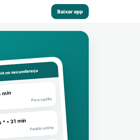
Baixar app
is no seu endereço
4 min
Pix e cartão
 * • 31 min
Pedido online