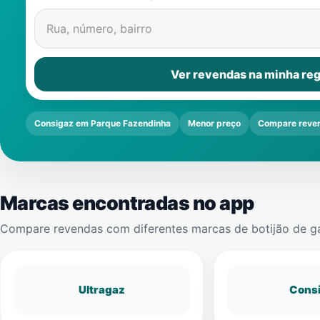
Rua, número, bairro
Ver revendas na minha reg
Consigaz em Parque Fazendinha
Menor preço
Compare reve
Marcas encontradas no app
Compare revendas com diferentes marcas de botijão de g
Ultragaz
Cons