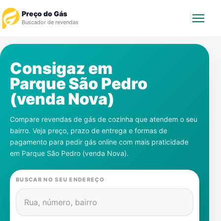
Preço do Gás
Buscador de revendas
Rastrear Pedido
Consigaz em
Parque São Pedro
Revendedor
(venda Nova)
Notícias
Compare revendas de gás de cozinha que atendem o seu
bairro. Veja preço, prazo de entrega e formas de
Cadastre-se
pagamento para pedir gás online com mais praticidade
em
Parque São Pedro (venda Nova)
.
Gás
BUSCAR NO SEU ENDEREÇO
Contatos
Rua, número, bairro