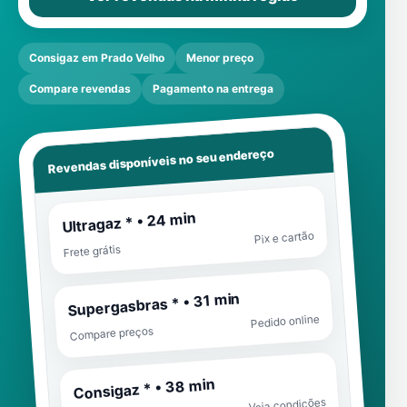
Consigaz em Prado Velho
Menor preço
Compare revendas
Pagamento na entrega
Revendas disponíveis no seu endereço
Ultragaz * • 24 min
Pix e cartão
Frete grátis
Supergasbras * • 31 min
Pedido online
Compare preços
Consigaz * • 38 min
Veja condições