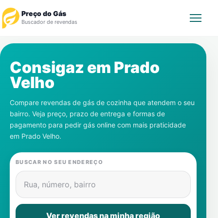
Preço do Gás
Buscador de revendas
Rastrear Pedido
Consigaz em
Prado
Velho
Revendedor
Compare revendas de gás de cozinha que atendem o seu
Notícias
bairro. Veja preço, prazo de entrega e formas de
pagamento para pedir gás online com mais praticidade
Cadastre-se
em
Prado Velho
.
Gás
BUSCAR NO SEU ENDEREÇO
Contatos
Rua, número, bairro
Ver revendas na minha região