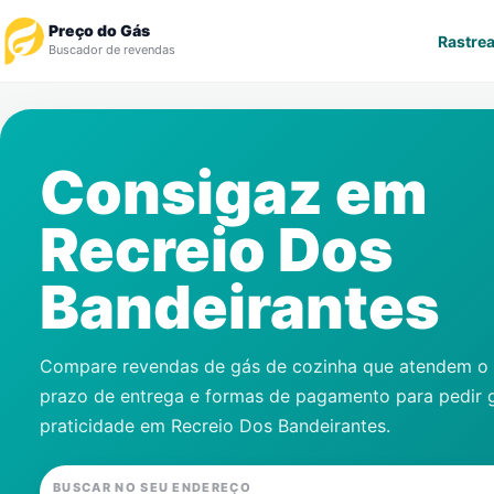
Preço do Gás
Rastrea
Buscador de revendas
Rastrear Pedido
Consigaz em
Revendedor
Recreio Dos
Notícias
Bandeirantes
Cadastre-se
Gás
Compare revendas de gás de cozinha que atendem o s
prazo de entrega e formas de pagamento para pedir 
Contatos
praticidade em
Recreio Dos Bandeirantes
.
BUSCAR NO SEU ENDEREÇO