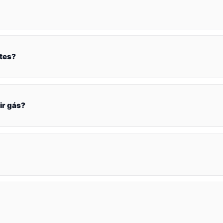
tes?
ir gás?