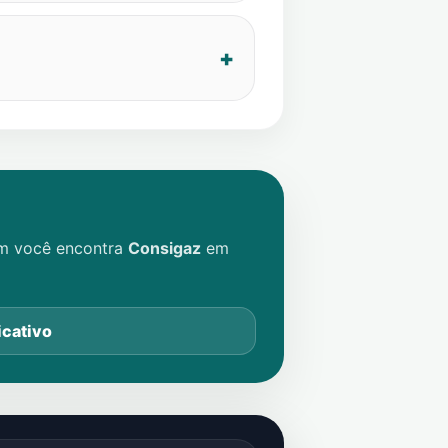
im você encontra
Consigaz
em
icativo