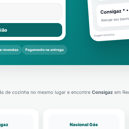
Consigaz * •
Atende seu bairr
ião
Imagem ilustrativa
e revendas
Pagamento na entrega
ás de cozinha no mesmo lugar e encontre
Consigaz
em
Re
igaz
Nacional Gás