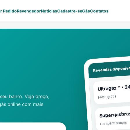
r Pedido
Revendedor
Notícias
Cadastre-se
Gás
Contatos
Revendas disponíve
Ultragaz * • 2
eu bairro. Veja preço,
Frete grátis
gás online com mais
Supergasbras
Compare preços