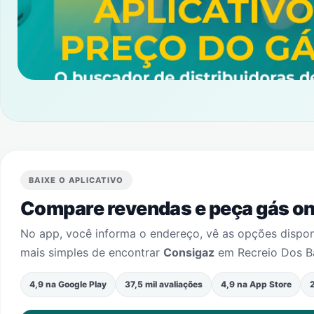
BAIXE O APLICATIVO
Compare revendas e peça gás onl
No app, você informa o endereço, vê as opções dispo
mais simples de encontrar
Consigaz
em
Recreio Dos B
4,9 na Google Play
37,5 mil avaliações
4,9 na App Store
2