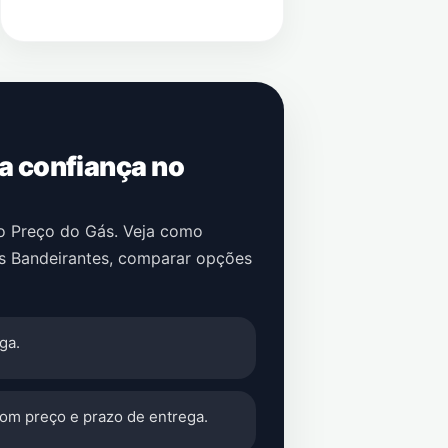
 a confiança no
no Preço do Gás. Veja como
s Bandeirantes
, comparar opções
ga.
com preço e prazo de entrega.