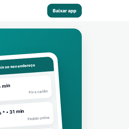
Baixar app
is no seu endereço
4 min
Pix e cartão
 * • 31 min
Pedido online