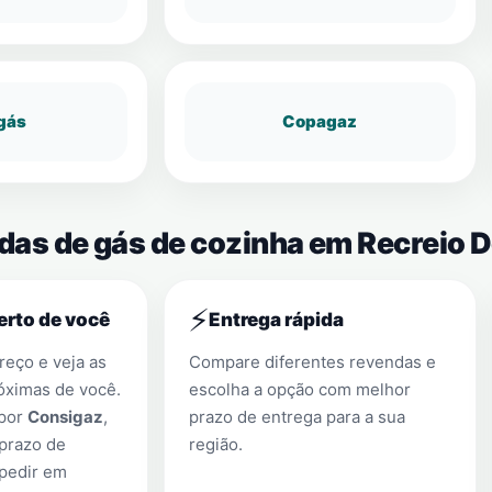
gás
Copagaz
ndas de gás de cozinha em Recreio 
⚡
erto de você
Entrega rápida
eço e veja as
Compare diferentes revendas e
óximas de você.
escolha a opção com melhor
 por
Consigaz
,
prazo de entrega para a sua
prazo de
região.
 pedir em