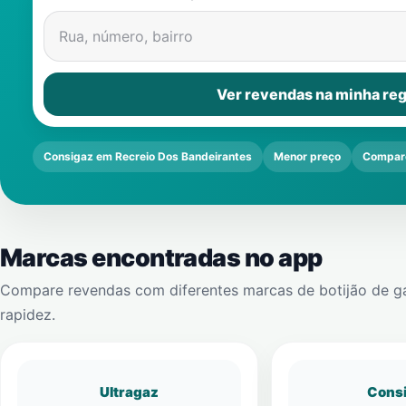
Rua, número, bairro
Ver revendas na minha reg
Consigaz em Recreio Dos Bandeirantes
Menor preço
Compar
Marcas encontradas no app
Compare revendas com diferentes marcas de botijão de g
rapidez.
Ultragaz
Cons