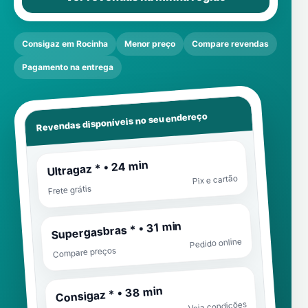
Consigaz em Rocinha
Menor preço
Compare revendas
Pagamento na entrega
Revendas disponíveis no seu endereço
Ultragaz * • 24 min
Pix e cartão
Frete grátis
Supergasbras * • 31 min
Pedido online
Compare preços
Consigaz * • 38 min
Veja condições