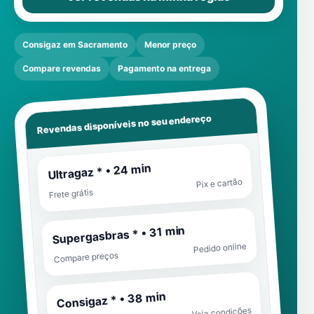
Consigaz em Sacramento
Menor preço
Compare revendas
Pagamento na entrega
Revendas disponíveis no seu endereço
Ultragaz * • 24 min
Pix e cartão
Frete grátis
Supergasbras * • 31 min
Pedido online
Compare preços
Consigaz * • 38 min
Veja condições