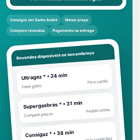
Consigaz em Santo André
Menor preço
Compare revendas
Pagamento na entrega
Revendas disponíveis no seu endereço
Ultragaz * • 24 min
Pix e cartão
Frete grátis
Supergasbras * • 31 min
Pedido online
Compare preços
Consigaz * • 38 min
Veja condições