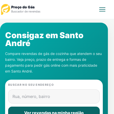
Preço do Gás
Buscador de revendas
Rastrear Pedido
Consigaz em
Santo
André
Revendedor
Compare revendas de gás de cozinha que atendem o seu
Notícias
bairro. Veja preço, prazo de entrega e formas de
pagamento para pedir gás online com mais praticidade
Cadastre-se
em
Santo André
.
Gás
BUSCAR NO SEU ENDEREÇO
Contatos
Rua, número, bairro
Ver revendas na minha região