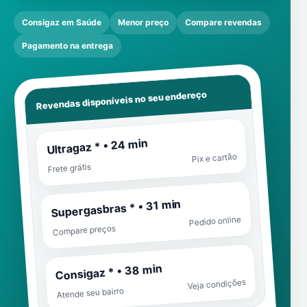
Consigaz em Saúde
Menor preço
Compare revendas
Pagamento na entrega
Revendas disponíveis no seu endereço
Ultragaz * • 24 min
Pix e cartão
Frete grátis
Supergasbras * • 31 min
Pedido online
Compare preços
Consigaz * • 38 min
Veja condições
Atende seu bairro