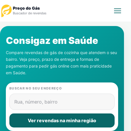
Preço do Gás
Buscador de revendas
Rastrear Pedido
Consigaz em
Saúde
Revendedor
Compare revendas de gás de cozinha que atendem o seu
bairro. Veja preço, prazo de entrega e formas de
Notícias
pagamento para pedir gás online com mais praticidade
em
Saúde
.
Cadastre-se
BUSCAR NO SEU ENDEREÇO
Gás
Rua, número, bairro
Contatos
Ver revendas na minha região