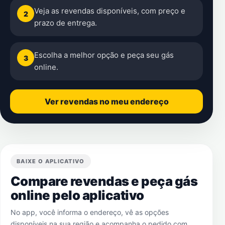
Veja as revendas disponíveis, com preço e
2
prazo de entrega.
Escolha a melhor opção e peça seu gás
3
online.
Ver revendas no meu endereço
BAIXE O APLICATIVO
Compare revendas e peça gás
online pelo aplicativo
No app, você informa o endereço, vê as opções
disponíveis na sua região e acompanha o pedido com