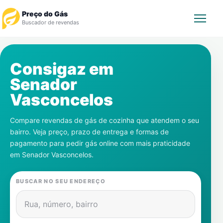
Preço do Gás
Buscador de revendas
Rastrear Pedido
Consigaz em
Senador
Revendedor
Vasconcelos
Notícias
Compare revendas de gás de cozinha que atendem o seu
bairro. Veja preço, prazo de entrega e formas de
Cadastre-se
pagamento para pedir gás online com mais praticidade
em
Senador Vasconcelos
.
Gás
BUSCAR NO SEU ENDEREÇO
Contatos
Rua, número, bairro