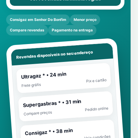
Consigaz em Senhor Do Bonfim
Menor preço
Compare revendas
Pagamento na entrega
Revendas disponíveis no seu endereço
Ultragaz * • 24 min
Pix e cartão
Frete grátis
Supergasbras * • 31 min
Pedido online
Compare preços
Consigaz * • 38 min
Veja condições