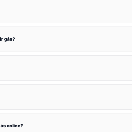
ir gás?
ás online?