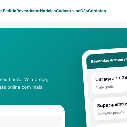
r Pedido
Revendedor
Notícias
Cadastre-se
Gás
Contatos
Revendas disponíve
Ultragaz * • 2
eu bairro. Veja preço,
gás online com mais
Frete grátis
Supergasbras
Compare preços