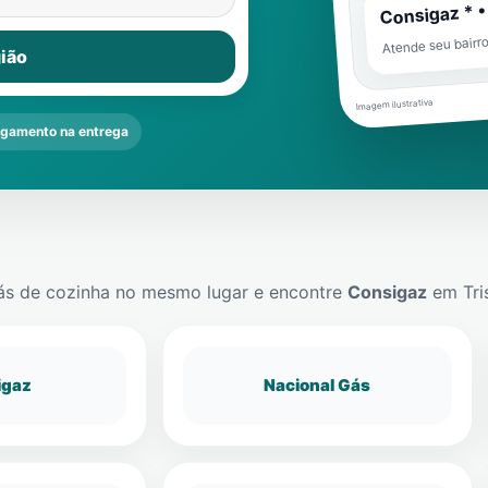
Consigaz * •
Atende seu bairr
ião
Imagem ilustrativa
gamento na entrega
ás de cozinha no mesmo lugar e encontre
Consigaz
em
Tri
igaz
Nacional Gás