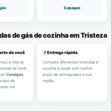
gás
Copagaz
das de gás de cozinha em Tristeza
⚡
erto de você
Entrega rápida
eço e veja as
Compare diferentes revendas e
óximas de você.
escolha a opção com melhor
 por
Consigaz
,
prazo de entrega para a sua
prazo de
região.
 pedir em