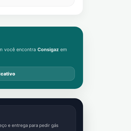
im você encontra
Consigaz
em
icativo
ço e entrega para pedir gás