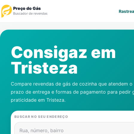
Preço do Gás
Rastrea
Buscador de revendas
Rastrear Pedido
Consigaz em
Revendedor
Tristeza
Notícias
Cadastre-se
Compare revendas de gás de cozinha que atendem o s
prazo de entrega e formas de pagamento para pedir 
Gás
praticidade em
Tristeza
.
Contatos
BUSCAR NO SEU ENDEREÇO
Rua, número, bairro