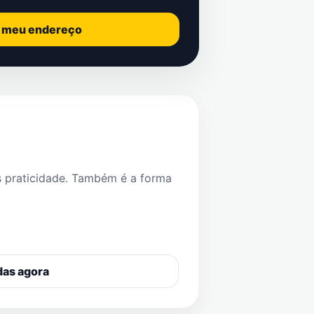
o meu endereço
s praticidade. Também é a forma
das agora