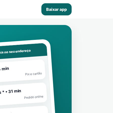
Baixar app
is no seu endereço
4 min
Pix e cartão
 * • 31 min
Pedido online