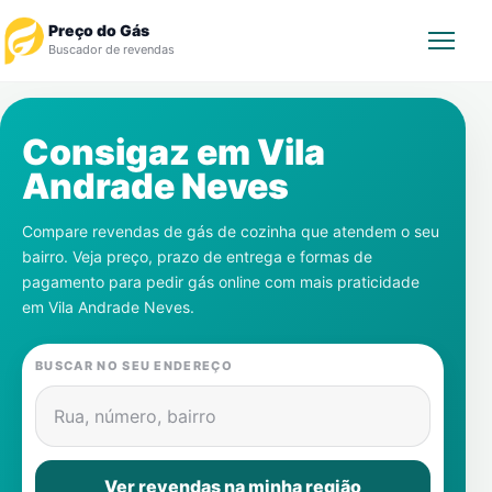
Preço do Gás
Buscador de revendas
Rastrear Pedido
Consigaz em
Vila
Andrade Neves
Revendedor
Compare revendas de gás de cozinha que atendem o seu
Notícias
bairro. Veja preço, prazo de entrega e formas de
pagamento para pedir gás online com mais praticidade
Cadastre-se
em
Vila Andrade Neves
.
Gás
BUSCAR NO SEU ENDEREÇO
Contatos
Rua, número, bairro
Ver revendas na minha região