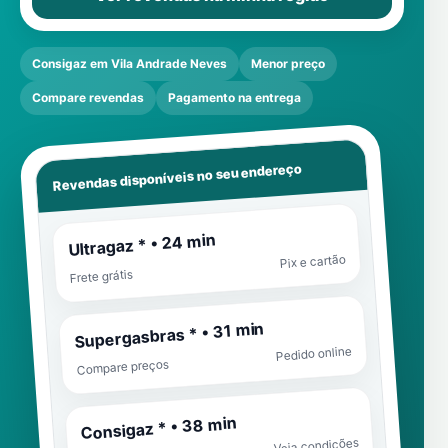
Consigaz em Vila Andrade Neves
Menor preço
Compare revendas
Pagamento na entrega
Revendas disponíveis no seu endereço
Ultragaz * • 24 min
Pix e cartão
Frete grátis
Supergasbras * • 31 min
Pedido online
Compare preços
Consigaz * • 38 min
Veja condições