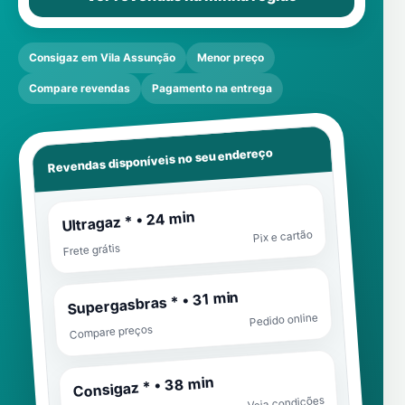
Consigaz em Vila Assunção
Menor preço
Compare revendas
Pagamento na entrega
Revendas disponíveis no seu endereço
Ultragaz * • 24 min
Pix e cartão
Frete grátis
Supergasbras * • 31 min
Pedido online
Compare preços
Consigaz * • 38 min
Veja condições