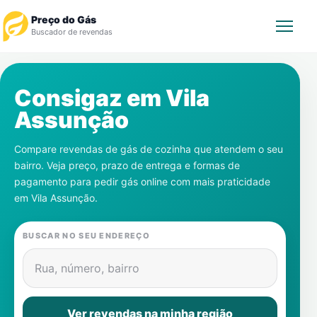
Preço do Gás
Buscador de revendas
Rastrear Pedido
Consigaz em
Vila
Assunção
Revendedor
Compare revendas de gás de cozinha que atendem o seu
Notícias
bairro. Veja preço, prazo de entrega e formas de
pagamento para pedir gás online com mais praticidade
Cadastre-se
em
Vila Assunção
.
Gás
BUSCAR NO SEU ENDEREÇO
Contatos
Rua, número, bairro
Ver revendas na minha região