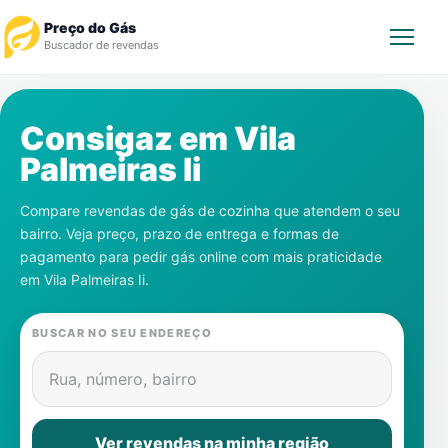
Preço do Gás
Buscador de revendas
Rastrear Pedido
Consigaz em
Vila
Palmeiras Ii
Revendedor
Compare revendas de gás de cozinha que atendem o seu
Notícias
bairro. Veja preço, prazo de entrega e formas de
pagamento para pedir gás online com mais praticidade
Cadastre-se
em
Vila Palmeiras Ii
.
Gás
BUSCAR NO SEU ENDEREÇO
Contatos
Rua, número, bairro
Ver revendas na minha região