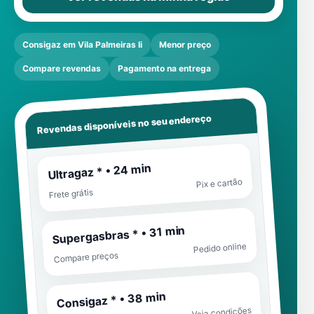
Consigaz em Vila Palmeiras Ii
Menor preço
Compare revendas
Pagamento na entrega
Revendas disponíveis no seu endereço
Ultragaz * • 24 min
Pix e cartão
Frete grátis
Supergasbras * • 31 min
Pedido online
Compare preços
Consigaz * • 38 min
Veja condições