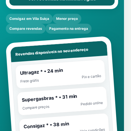
Consigaz em Vila Suiça
Menor preço
Compare revendas
Pagamento na entrega
Revendas disponíveis no seu endereço
Ultragaz * • 24 min
Pix e cartão
Frete grátis
Supergasbras * • 31 min
Pedido online
Compare preços
Consigaz * • 38 min
Veja condições