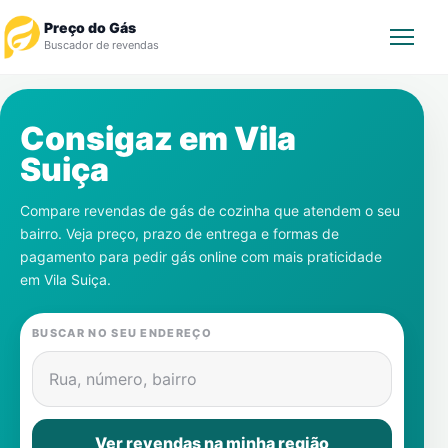
Preço do Gás
Buscador de revendas
Rastrear Pedido
Consigaz em
Vila
Suiça
Revendedor
Compare revendas de gás de cozinha que atendem o seu
Notícias
bairro. Veja preço, prazo de entrega e formas de
pagamento para pedir gás online com mais praticidade
Cadastre-se
em
Vila Suiça
.
Gás
BUSCAR NO SEU ENDEREÇO
Contatos
Rua, número, bairro
Ver revendas na minha região